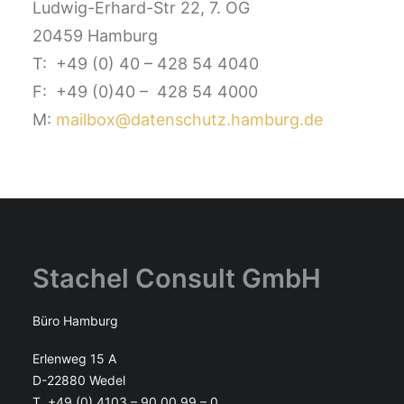
Ludwig-Erhard-Str 22, 7. OG
20459 Hamburg
T: +49 (0) 40 – 428 54 4040
F: +49 (0)40 – 428 54 4000
M:
mailbox@datenschutz.hamburg.de
Stachel Consult GmbH
Büro Hamburg
Erlenweg 15 A
D-22880 Wedel
T +49 (0) 4103 – 90 00 99 – 0