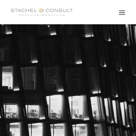
HOME
FÜR UNTERNEHMEN
FÜR KANDIDATEN
STELLENANBGEBOTE
ÜBER UNS
KONTAKT
T: +49 (0)4103–90 00 99 – 0
IMPRESSUM
DATENSCHUTZERKLÄRUNG